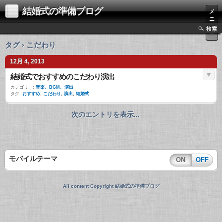
結婚式の準備ブログ
メ
ニ
ュ
検索
ー
タグ › こだわり
12月 4, 2013
結婚式でおすすめのこだわり演出
カテゴリー:
音楽、BGM、演出
タグ:
おすすめ
,
こだわり
,
演出
,
結婚式
次のエントリを表示...
モバイルテーマ
ON
OFF
All content Copyright 結婚式の準備ブログ